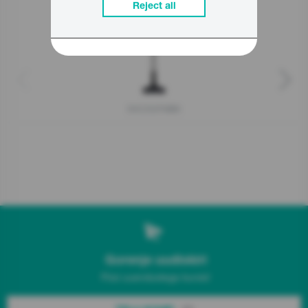
Reject all
SVC252FMBK
Gorenje uudiskiri
Püsi uuendustega kursis!