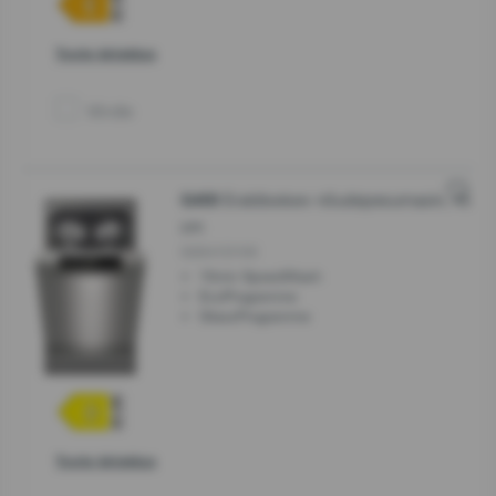
Toote kirjeldus
Võrdle
Eraldiseisev nõudepesumasin, 45
G400
cm
GS541D10X
15min SpeedWash
EcoProgramme
GlassProgramme
Toote kirjeldus