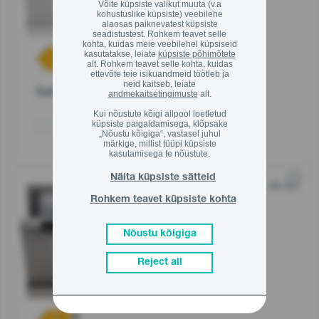
Võite küpsiste valikut muuta (v.a
kohustuslike küpsiste) veebilehe
alaosas paiknevatest küpsiste
seadistustest. Rohkem teavet selle
kohta, kuidas meie veebilehel küpsiseid
kasutatakse, leiate
küpsiste põhimõtete
alt. Rohkem teavet selle kohta, kuidas
ettevõte teie isikuandmeid töötleb ja
neid kaitseb, leiate
Toote kirjeldus
andmekaitsetingimuste
alt.
Kui nõustute kõigi allpool loetletud
küpsiste paigaldamisega, klõpsake
Võrdle
„Nõustu kõigiga“, vastasel juhul
märkige, millist tüüpi küpsiste
kasutamisega te nõustute.
Näita küpsiste sätteid
nõudepesumasin, 45 cm
Eraldiseisev
Rohkem teavet küpsiste kohta
GS520E15S
CutleryBasket
EcoProgramme
Nõustu kõigiga
HotWater Connection
Reject all