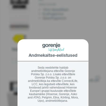
GS541D10W
15min SpeedWash
EcoProgramme
GlassProgramme
Toote kirjeldus
Andmekaitse-eelistused
Võrdle
Seda veebilehte haldab
andmetöötlejana ettevõte Gorenje
Polska Sp. z.o.o. Lisaks ettevõttele
Gorenje Polska Sp. z.o.o. on
nõudepesumasin, 45 cm
Eraldiseisev
andmetöötleja ka ettevõte ConnectLife,
LCC, kes tegutseb ettevõtete, kes
GS520E15W
toodavad ja/või vahendavad Hisense
Europe'i gruppi kuuluvate ettevõtete
CutleryBasket
kaubamärke (Hisense, Gorenje, Asko
EcoProgramme
and ATAG, Pelgrim, Etna, Körting, Mora,
HotWater Connection
Upo), andmetöötlejana.