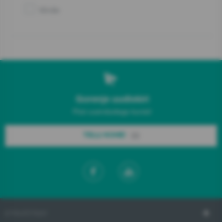
Võrdle
Gorenje uudiskiri
Püsi uuendustega kursis!
TELLI KOHE!
ETTEVÕTTEST